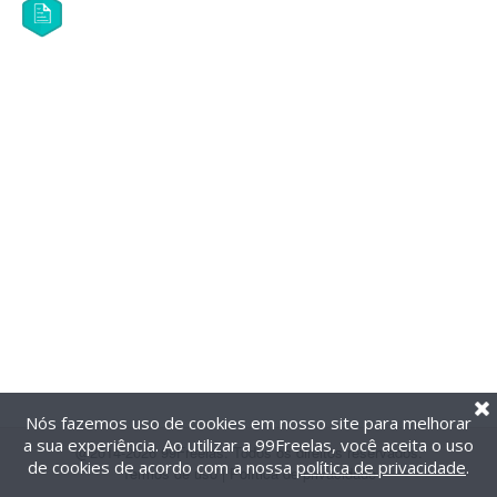
Nós fazemos uso de cookies em nosso site para melhorar
a sua experiência. Ao utilizar a 99Freelas, você aceita o uso
@2014-2026 99Freelas. Todos os direitos reservados.
de cookies de acordo com a nossa
política de privacidade
.
Termos de uso
|
Política de privacidade