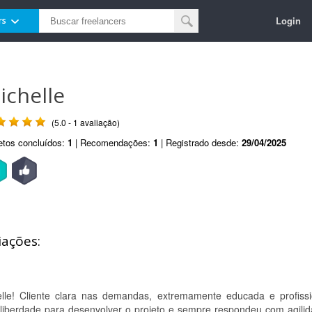
Login
rs
ichelle
(5.0 - 1 avaliação)
etos concluídos:
1
| Recomendações:
1
| Registrado desde:
29/04/2025
iações:
lle! Cliente clara nas demandas, extremamente educada e profissi
 liberdade para desenvolver o projeto e sempre respondeu com agilid