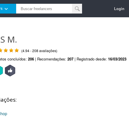
Login
rs
S M.
(4.94 - 208 avaliações)
etos concluídos:
206
| Recomendações:
207
| Registrado desde:
16/03/2023
iações:
shop