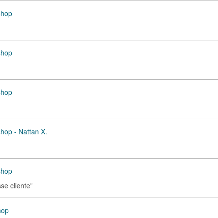
shop
shop
shop
shop - Nattan X.
shop
e cliente"
hop