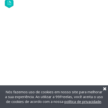
Nós fazemos uso de cookies em nosso site para melhorar
a sua experiência. Ao utilizar a 99Freelas, você aceita o uso
@2014-2026 99Freelas. Todos os direitos reservados.
de cookies de acordo com a nossa
política de privacidade
.
Termos de uso
|
Política de privacidade