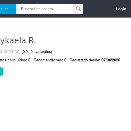
Login
rs
ykaela R.
(0.0 - 0 avaliações)
etos concluídos:
0
| Recomendações:
0
| Registrado desde:
07/04/2026