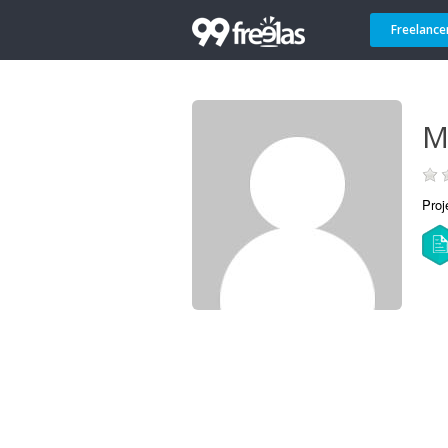
Freelance
M
Proj