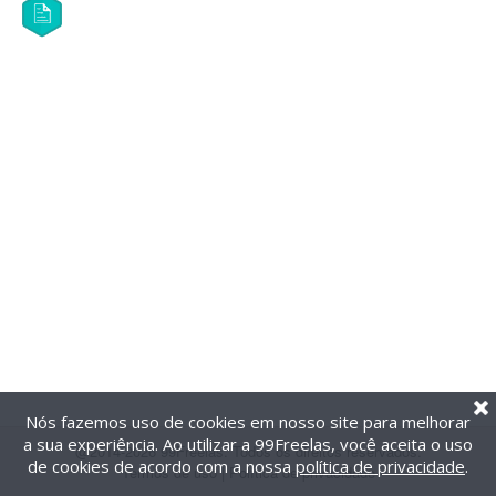
Nós fazemos uso de cookies em nosso site para melhorar
a sua experiência. Ao utilizar a 99Freelas, você aceita o uso
@2014-2026 99Freelas. Todos os direitos reservados.
de cookies de acordo com a nossa
política de privacidade
.
Termos de uso
|
Política de privacidade