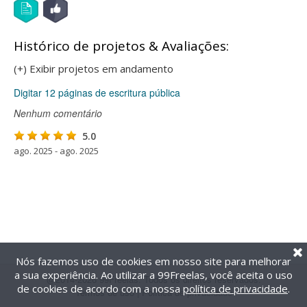
Histórico de projetos & Avaliações:
(+) Exibir projetos em andamento
Digitar 12 páginas de escritura pública
Nenhum comentário
5.0
ago. 2025 - ago. 2025
Nós fazemos uso de cookies em nosso site para melhorar
a sua experiência. Ao utilizar a 99Freelas, você aceita o uso
@2014-2026 99Freelas. Todos os direitos reservados.
de cookies de acordo com a nossa
política de privacidade
.
Termos de uso
|
Política de privacidade