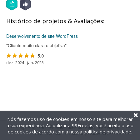
Histórico de projetos & Avaliações:
Desenvolvimento de site WordPress
"Cliente muito clara e objetiva"
5.0
dez. 2024 - jan. 2025
Nós fazemos uso de cookies em nosso site para melhorar
a sua experiência. Ao utilizar a 99Freelas, você aceita o uso
@2014-2026 99Freelas. Todos os direitos reservados.
de cookies de acordo com a nossa
política de privacidade
.
Termos de uso
|
Política de privacidade