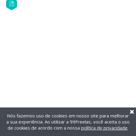
Nós fazemos uso de cookies em nosso site para melhorar
a sua experiência. Ao utilizar a 99Freelas, você aceita o uso
@2014-2026 99Freelas. Todos os direitos reservados.
de cookies de acordo com a nossa
política de privacidade
.
Termos de uso
|
Política de privacidade