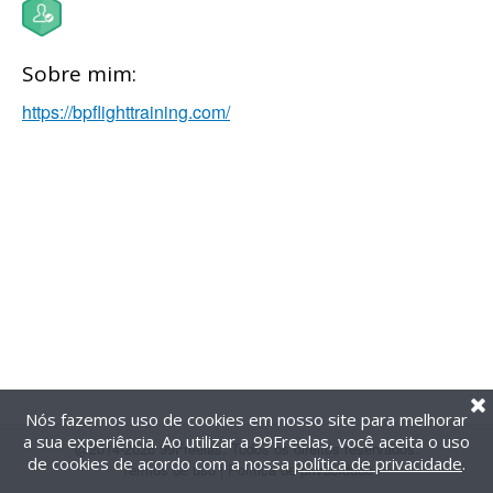
Sobre mim:
https://bpflighttraining.com/
Nós fazemos uso de cookies em nosso site para melhorar
a sua experiência. Ao utilizar a 99Freelas, você aceita o uso
@2014-2026 99Freelas. Todos os direitos reservados.
de cookies de acordo com a nossa
política de privacidade
.
Termos de uso
|
Política de privacidade