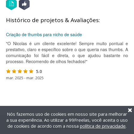
Histórico de projetos & Avaliações:
Criação de thumbs para nicho de saúde
"O Nicolas é um cliente excelente! Sempre muito pontual e
prestativo, claro e específico sobre o que queria nas thumbs. A
comunicação foi fácil e direta, o que ajudou bastante no
processo. Recomendo de olhos fechados!"
5.0
mar. 2025 - mar. 2025
Nós fazemos uso de cookies em nosso site para melhorar
a sua experiência. Ao utilizar a 99Freelas, você aceita o uso
@2014-2026 99Freelas. Todos os direitos reservados.
de cookies de acordo com a nossa
política de privacidade
.
Termos de uso
|
Política de privacidade