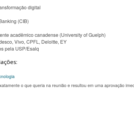
ransformação digital
Banking (CIB)
iente acadêmico canadense (University of Guelph)
desco, Vivo, CPFL, Deloitte, EY
os pela USP/Esalq
iações:
cnologia
exatamente o que queria na reunião e resultou em uma aprovação imed