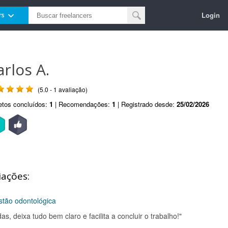
Login
rs
arlos A.
(5.0 - 1 avaliação)
etos concluídos:
1
| Recomendações:
1
| Registrado desde:
25/02/2026
iações:
stão odontológica
as, deixa tudo bem claro e facilita a concluir o trabalho!"