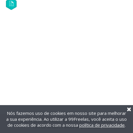
Nós fazemos uso de cookies em nosso site para melhorar
a sua experiência. Ao utilizar a 99Freelas, você aceita o uso
@2014-2026 99Freelas. Todos os direitos reservados.
de cookies de acordo com a nossa
política de privacidade
.
Termos de uso
|
Política de privacidade