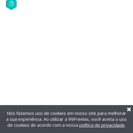
Nós fazemos uso de cookies em nosso site para melhorar
a sua experiência. Ao utilizar a 99Freelas, você aceita o uso
@2014-2026 99Freelas. Todos os direitos reservados.
de cookies de acordo com a nossa
política de privacidade
.
Termos de uso
|
Política de privacidade