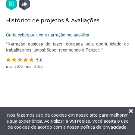
Histórico de projetos & Avaliações:
Curta cyberpunk com narração melancólica
"Narração gostosa de fazer, obrigada pela oportunidade de
trabalharmos juntos! Super recomendo o Panzer. "
5.0
mai. 2025 - mai. 2025
Nós fazemos uso de cookies em nosso site para melhorar
a sua experiência. Ao utilizar a 99Freelas, você aceita o uso
@2014-2026 99Freelas. Todos os direitos reservados.
de cookies de acordo com a nossa
política de privacidade
.
Termos de uso
|
Política de privacidade