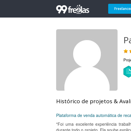
Freelance
Pa
Proj
Histórico de projetos & Aval
Plataforma de venda automática de recar
"Foi uma excelente experiência trabalh
durante todo o projeto. Ela soube expli