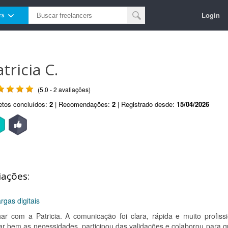
Login
rs
tricia C.
(5.0 - 2 avaliações)
etos concluídos:
2
| Recomendações:
2
| Registrado desde:
15/04/2026
iações:
gas digitais
ar com a Patricia. A comunicação foi clara, rápida e muito profissi
car bem as necessidades, participou das validações e colaborou para q