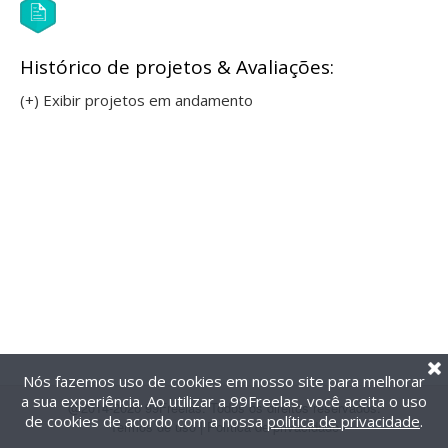
Histórico de projetos & Avaliações:
(+) Exibir projetos em andamento
Nós fazemos uso de cookies em nosso site para melhorar
a sua experiência. Ao utilizar a 99Freelas, você aceita o uso
@2014-2026 99Freelas. Todos os direitos reservados.
de cookies de acordo com a nossa
política de privacidade
.
Termos de uso
|
Política de privacidade