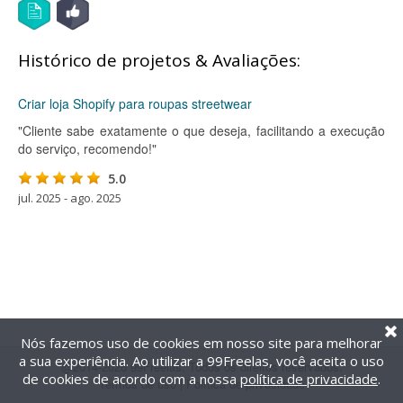
Histórico de projetos & Avaliações:
Criar loja Shopify para roupas streetwear
"Cliente sabe exatamente o que deseja, facilitando a execução
do serviço, recomendo!"
5.0
jul. 2025 - ago. 2025
Nós fazemos uso de cookies em nosso site para melhorar
a sua experiência. Ao utilizar a 99Freelas, você aceita o uso
@2014-2026 99Freelas. Todos os direitos reservados.
de cookies de acordo com a nossa
política de privacidade
.
Termos de uso
|
Política de privacidade