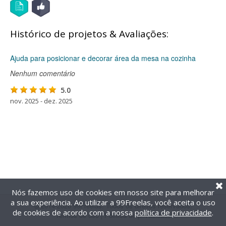
Histórico de projetos & Avaliações:
Ajuda para posicionar e decorar área da mesa na cozinha
Nenhum comentário
5.0
nov. 2025 - dez. 2025
Nós fazemos uso de cookies em nosso site para melhorar
a sua experiência. Ao utilizar a 99Freelas, você aceita o uso
@2014-2026 99Freelas. Todos os direitos reservados.
de cookies de acordo com a nossa
política de privacidade
.
Termos de uso
|
Política de privacidade