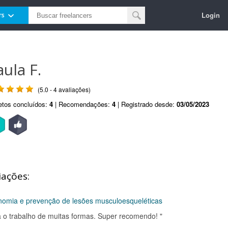
Login
rs
aula F.
(5.0 - 4 avaliações)
etos concluídos:
4
| Recomendações:
4
| Registrado desde:
03/05/2023
iações:
nomia e prevenção de lesões musculoesqueléticas
ita o trabalho de muitas formas. Super recomendo! "