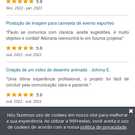
5.0
dez. 2022 - jan. 2023
Produção de imagem para camiseta de evento esportivo
"Paulo se comunica com clareza, aceita sugestões, é muito
objetivo e cordial! Adoraria reencontrá-lo em futuros projetos"
5.0
out. 2022 - out. 2022
Criação de um vídeo de desenho animado - Johnny E.
"Uma ótima experiência profissional, o projeto foi fácil de
concluir pela comunicação clara e paciente."
5.0
out. 2022 - out. 2022
Nós fazemos uso de cookies em nosso site para melhorar
a sua experiência. Ao utilizar a 99Freelas, você aceita o uso
@2014-2026 99Freelas. Todos os direitos reservados.
de cookies de acordo com a nossa
política de privacidade
.
Termos de uso
|
Política de privacidade