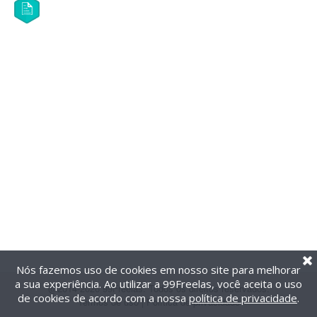
Nós fazemos uso de cookies em nosso site para melhorar
a sua experiência. Ao utilizar a 99Freelas, você aceita o uso
@2014-2026 99Freelas. Todos os direitos reservados.
de cookies de acordo com a nossa
política de privacidade
.
Termos de uso
|
Política de privacidade