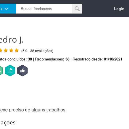
Login
rs
edro J.
(5.0 - 38 avaliações)
etos concluídos:
38
| Recomendações:
38
| Registrado desde:
01/10/2021
xe preciso de alguns trabalhos.
iações: