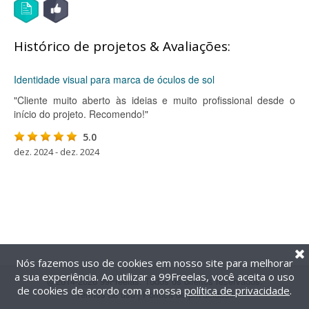
Histórico de projetos & Avaliações:
Identidade visual para marca de óculos de sol
"Cliente muito aberto às ideias e muito profissional desde o
início do projeto. Recomendo!"
5.0
dez. 2024 - dez. 2024
Nós fazemos uso de cookies em nosso site para melhorar
a sua experiência. Ao utilizar a 99Freelas, você aceita o uso
@2014-2026 99Freelas. Todos os direitos reservados.
de cookies de acordo com a nossa
política de privacidade
.
Termos de uso
|
Política de privacidade