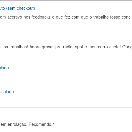
uto (sem checkout)
bem acertivo nos feedbacks o que fez com que o trabalho fosse concl
uitos trabalhos! Adoro gravar pra rádio, spot é meu carro chefe! Obri
ulado
psulado
e sem enrolação. Recomendo."