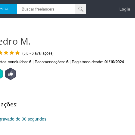
Login
rs
edro M.
(5.0 - 6 avaliações)
etos concluídos:
6
| Recomendações:
6
| Registrado desde:
01/10/2024
iações:
 gravado de 90 segundos