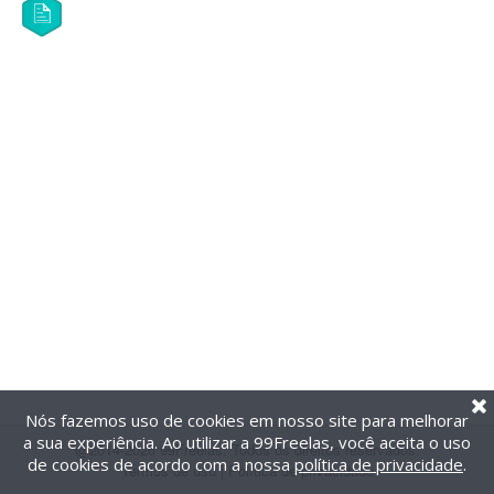
Nós fazemos uso de cookies em nosso site para melhorar
a sua experiência. Ao utilizar a 99Freelas, você aceita o uso
@2014-2026 99Freelas. Todos os direitos reservados.
de cookies de acordo com a nossa
política de privacidade
.
Termos de uso
|
Política de privacidade