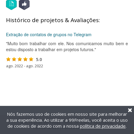
Histórico de projetos & Avaliações:
Extração de contatos de grupos no Telegram
"Muito bom trabalhar com ele. Nos comunicamos muito bem e
estou disposto a trabalhar em projetos futuros."
5.0
ago. 2022 - ago. 2022
Nós fazemos uso de cookies em nosso site para melhorar
a sua experiência. Ao utilizar a 99Freelas, você aceita o uso
@2014-2026 99Freelas. Todos os direitos reservados.
de cookies de acordo com a nossa
política de privacidade
.
Termos de uso
|
Política de privacidade