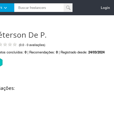
Login
rs
éterson De P.
(0.0 - 0 avaliações)
etos concluídos:
0
| Recomendações:
0
| Registrado desde:
24/03/2024
iações: