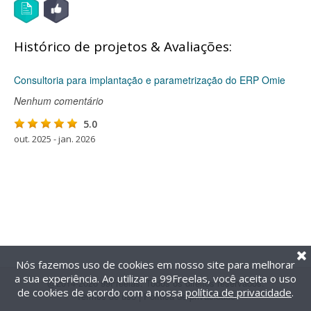
Histórico de projetos & Avaliações:
Consultoria para implantação e parametrização do ERP Omie
Nenhum comentário
5.0
out. 2025 - jan. 2026
Nós fazemos uso de cookies em nosso site para melhorar
a sua experiência. Ao utilizar a 99Freelas, você aceita o uso
@2014-2026 99Freelas. Todos os direitos reservados.
de cookies de acordo com a nossa
política de privacidade
.
Termos de uso
|
Política de privacidade