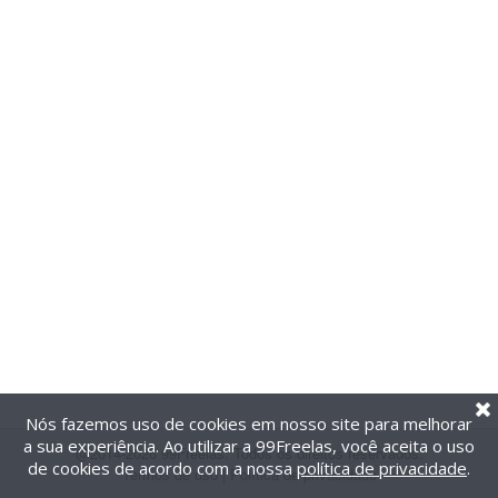
Nós fazemos uso de cookies em nosso site para melhorar
a sua experiência. Ao utilizar a 99Freelas, você aceita o uso
@2014-2026 99Freelas. Todos os direitos reservados.
de cookies de acordo com a nossa
política de privacidade
.
Termos de uso
|
Política de privacidade