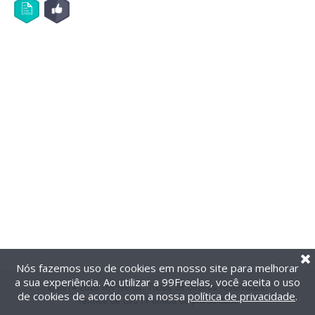
Nós fazemos uso de cookies em nosso site para melhorar
a sua experiência. Ao utilizar a 99Freelas, você aceita o uso
@2014-2026 99Freelas. Todos os direitos reservados.
de cookies de acordo com a nossa
política de privacidade
.
Termos de uso
|
Política de privacidade