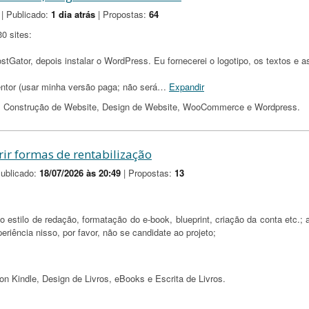
| Publicado:
1 dia atrás
| Propostas:
64
30 sites:
 HostGator, depois instalar o WordPress. Eu fornecerei o logotipo, os textos e 
entor (usar minha versão paga; não será
…
Expandir
te, Construção de Website, Design de Website, WooCommerce e Wordpress.
rir formas de rentabilização
ublicado:
18/07/2026 às 20:49
| Propostas:
13
 estilo de redação, formatação do e-book, blueprint, criação da conta etc.; 
riência nisso, por favor, não se candidate ao projeto;
 Kindle, Design de Livros, eBooks e Escrita de Livros.