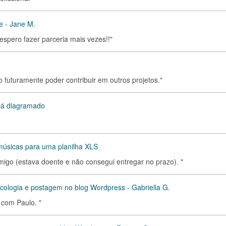
e - Jane M.
 espero fazer parceria mais vezes!!"
o futuramente poder contribuir em outros projetos."
 já diagramado
 músicas para uma planilha XLS
omigo (estava doente e não consegui entregar no prazo). "
icologia e postagem no blog Wordpress - Gabriella G.
r com Paulo. "