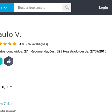
Login
rs
aulo V.
(4.96 - 32 avaliações)
etos concluídos:
27
| Recomendações:
32
| Registrado desde:
27/07/2015
iações:
em 7 dias
ofissional"