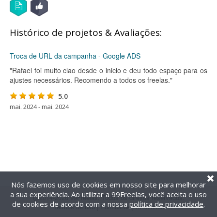
Histórico de projetos & Avaliações:
Troca de URL da campanha - Google ADS
"Rafael foi muito clao desde o inicio e deu todo espaço para os
ajustes necessários. Recomendo a todos os freelas."
5.0
mai. 2024 - mai. 2024
Nós fazemos uso de cookies em nosso site para melhorar
a sua experiência. Ao utilizar a 99Freelas, você aceita o uso
@2014-2026 99Freelas. Todos os direitos reservados.
de cookies de acordo com a nossa
política de privacidade
.
Termos de uso
|
Política de privacidade