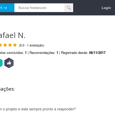
Login
rs
afael N.
(5.0 - 1 avaliação)
etos concluídos:
1
| Recomendações:
1
| Registrado desde:
06/11/2017
iações:
m o projeto e este sempre pronto a responder!"