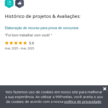
Histórico de projetos & Avaliações:
Elaboração de recurso para prova de concursos
"Foi bom trabalhar com você! "
5.0
mai. 2025 - mai. 2025
Nós fazemos uso de cookies em nosso site para melhorar
a sua experiência. Ao utilizar a 99Freelas, você aceita o uso
@2014-2026 99Freelas. Todos os direitos reservados.
de cookies de acordo com a nossa
política de privacidade
.
Termos de uso
|
Política de privacidade