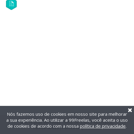
Nós fazemos uso de cookies em nosso site para melhorar
a sua experiência. Ao utilizar a 99Freelas, você aceita o uso
@2014-2026 99Freelas. Todos os direitos reservados.
de cookies de acordo com a nossa
política de privacidade
.
Termos de uso
|
Política de privacidade