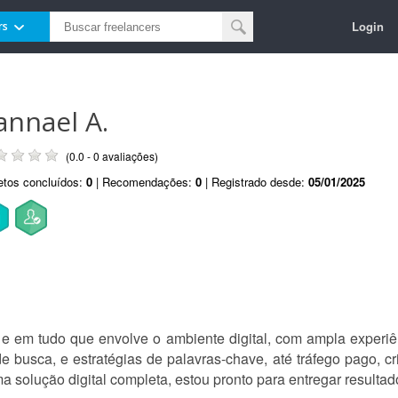
Login
rs
annael A.
(0.0 - 0 avaliações)
etos concluídos:
0
| Recomendações:
0
| Registrado desde:
05/01/2025
 em tudo que envolve o ambiente digital, com ampla experiênc
sca, e estratégias de palavras-chave, até tráfego pago, cri
a solução digital completa, estou pronto para entregar resultad