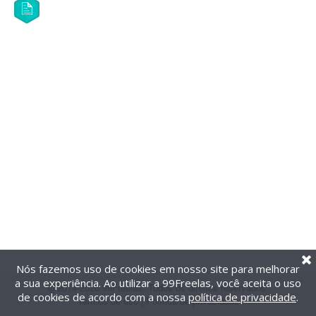
Nós fazemos uso de cookies em nosso site para melhorar
a sua experiência. Ao utilizar a 99Freelas, você aceita o uso
@2014-2026 99Freelas. Todos os direitos reservados.
de cookies de acordo com a nossa
política de privacidade
.
Termos de uso
|
Política de privacidade