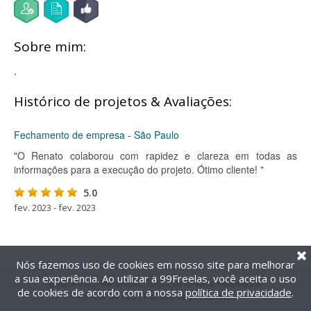
Sobre mim:
.
Histórico de projetos & Avaliações:
Fechamento de empresa - São Paulo
"O Renato colaborou com rapidez e clareza em todas as
informações para a execução do projeto. Ótimo cliente! "
5.0
fev. 2023 - fev. 2023
Nós fazemos uso de cookies em nosso site para melhorar
a sua experiência. Ao utilizar a 99Freelas, você aceita o uso
@2014-2026 99Freelas. Todos os direitos reservados.
de cookies de acordo com a nossa
política de privacidade
.
Termos de uso
|
Política de privacidade