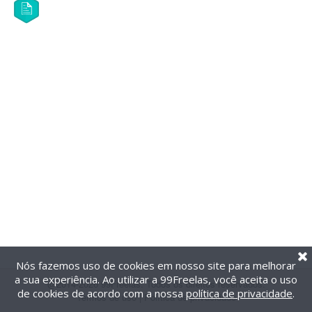
Nós fazemos uso de cookies em nosso site para melhorar
a sua experiência. Ao utilizar a 99Freelas, você aceita o uso
@2014-2026 99Freelas. Todos os direitos reservados.
de cookies de acordo com a nossa
política de privacidade
.
Termos de uso
|
Política de privacidade