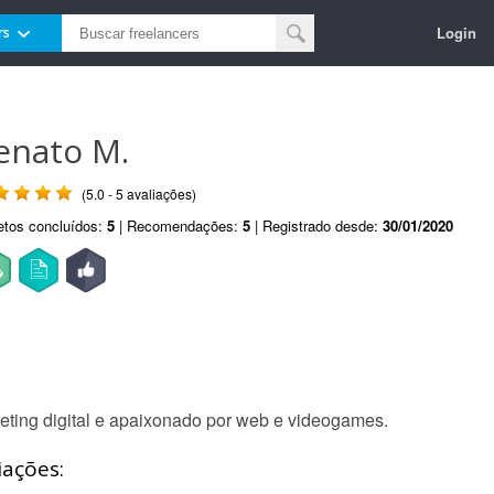
Login
rs
enato M.
(5.0 - 5 avaliações)
etos concluídos:
5
| Recomendações:
5
| Registrado desde:
30/01/2020
keting digital e apaixonado por web e videogames.
iações: