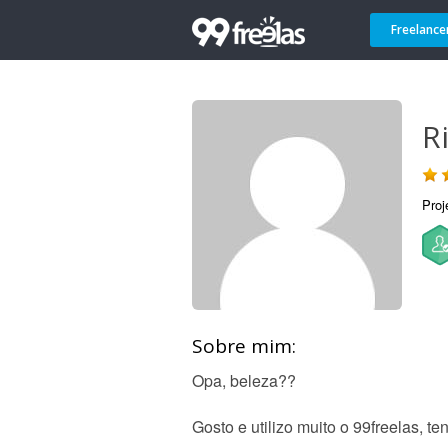
Freelance
R
Proj
Sobre mim:
Opa, beleza??
Gosto e utilizo muito o 99freelas, t