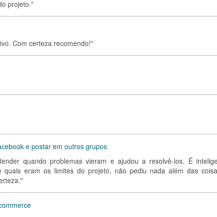
o projeto."
ativo. Com certeza recomendo!"
acebook e postar em outros grupos
entender quando problemas vieram e ajudou a resolvê-los. É intelige
e quais eram os limites do projeto, não pediu nada além das coisa
erteza."
 ecommerce