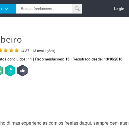
Login
rs
ibeiro
(4.87 - 13 avaliações)
etos concluídos:
11
| Recomendações:
13
| Registrado desde:
13/10/2016
enho ótimas experiencias com os freelas daqui, sempre bem atenc