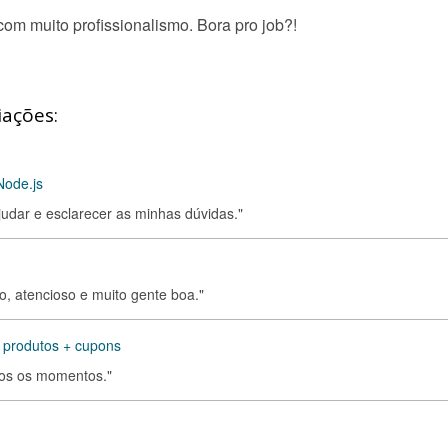
om muito profissionalismo. Bora pro job?!
iações:
Node.js
judar e esclarecer as minhas dúvidas."
o, atencioso e muito gente boa."
e produtos + cupons
odos os momentos."