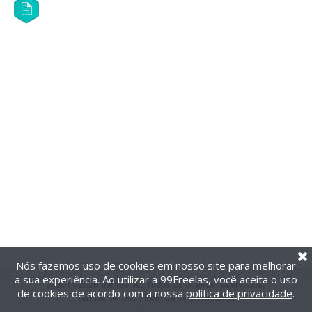
Nós fazemos uso de cookies em nosso site para melhorar
a sua experiência. Ao utilizar a 99Freelas, você aceita o uso
@2014-2026 99Freelas. Todos os direitos reservados.
de cookies de acordo com a nossa
política de privacidade
.
Termos de uso
|
Política de privacidade