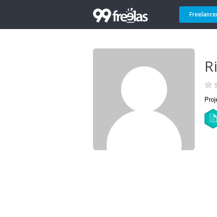
Freelance
R
Proj