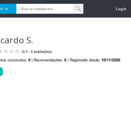
Login
rs
icardo S.
(0.0 - 0 avaliações)
etos concluídos:
0
| Recomendações:
0
| Registrado desde:
10/11/2020