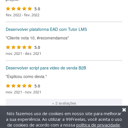
5.0
fev. 2022 - fev. 2022
Desenvolver plataforma EAD com Tutor LMS
"Cliente nota 10, #recomendamos"
5.0
nov. 2021 - dez. 2021
Desenvolver script para video de venda B2B
"Explicou como devia."
5.0
nov. 2021 - nov. 2021
+ 2 avaliações
Nós fazemos uso de cookies em nosso site para melhorar
a sua experiência. Ao utilizar a 99Freelas, você aceita o uso
@2014-2026 99Freelas. Todos os direitos reservados.
de cookies de acordo com a nossa
política de privacidade
.
Termos de uso
|
Política de privacidade