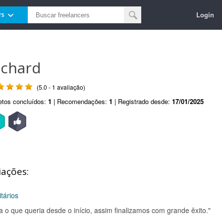
Login
rs
ichard
(5.0 - 1 avaliação)
etos concluídos:
1
| Recomendações:
1
| Registrado desde:
17/01/2025
iações:
tários
a o que queria desde o início, assim finalizamos com grande êxito."