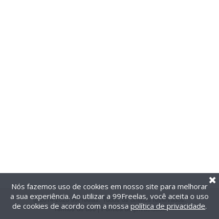
Nós fazemos uso de cookies em nosso site para melhorar
a sua experiência. Ao utilizar a 99Freelas, você aceita o uso
@2014-2026 99Freelas. Todos os direitos reservados.
de cookies de acordo com a nossa
política de privacidade
.
Termos de uso
|
Política de privacidade