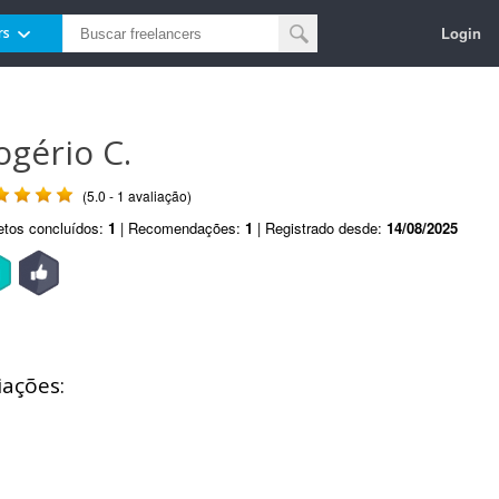
Login
rs
ogério C.
(5.0 - 1 avaliação)
etos concluídos:
1
| Recomendações:
1
| Registrado desde:
14/08/2025
iações: