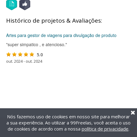
Histórico de projetos & Avaliações:
Artes para gestor de viagens para divulgação de produto
"super simpatico , e atencioso."
5.0
out. 2024 - out. 2024
Nós fazemos uso de cookies em nosso site para melhorar
a sua experiência. Ao utilizar a 99Freelas, você aceita o uso
@2014-2026 99Freelas. Todos os direitos reservados.
de cookies de acordo com a nossa
política de privacidade
.
Termos de uso
|
Política de privacidade